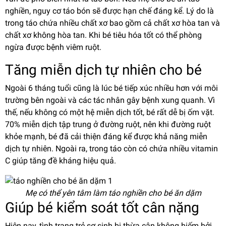
nghiền, nguy cơ táo bón sẽ được hạn chế đáng kể. Lý do là
trong táo chứa nhiều chất xơ bao gồm cả chất xơ hòa tan và
chất xơ không hòa tan. Khi bé tiêu hóa tốt có thể phòng
ngừa được bệnh viêm ruột.
Tăng miễn dịch tự nhiên cho bé
Ngoài 6 tháng tuổi cũng là lúc bé tiếp xúc nhiều hơn với môi
trường bên ngoài và các tác nhân gây bệnh xung quanh. Vì
thế, nếu không có một hệ miễn dịch tốt, bé rất dễ bị ốm vặt.
70% miễn dịch tập trung ở đường ruột, nên khi đường ruột
khỏe mạnh, bé đã cải thiện đáng kể được khả năng miễn
dịch tự nhiên. Ngoài ra, trong táo còn có chứa nhiều vitamin
C giúp tăng đề kháng hiệu quả.
Mẹ có thể yên tâm làm táo nghiền cho bé ăn dặm
Giúp bé kiểm soát tốt cân nặng
Hiện nay, tình trạng trẻ sơ sinh bị thừa cân không hiếm bởi