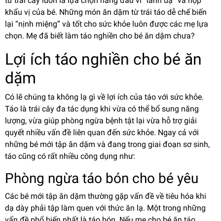
từ trái cây luôn là lựa chọn hàng đầu vì “lành dạ” và hợp
khẩu vị của bé. Những món ăn dặm từ trái táo dễ chế biến
lại “nịnh miệng” và tốt cho sức khỏe luôn được các mẹ lựa
chọn. Mẹ đã biết làm táo nghiền cho bé ăn dặm chưa?
Lợi ích táo nghiền cho bé ăn
dặm
Có lẽ chúng ta không lạ gì về lợi ích của táo với sức khỏe.
Táo là trái cây đa tác dụng khi vừa có thể bổ sung năng
lượng, vừa giúp phòng ngừa bệnh tật lại vừa hỗ trợ giải
quyết nhiều vấn đề liên quan đến sức khỏe. Ngay cả với
những bé mới tập ăn dặm và đang trong giai đoạn sơ sinh,
táo cũng có rất nhiều công dụng như:
Phòng ngừa táo bón cho bé yêu
Các bé mới tập ăn dặm thường gặp vấn đề về tiêu hóa khi
dạ dày phải tập làm quen với thức ăn lạ. Một trong những
vấn đề phổ biến nhất là táo bón. Nếu mẹ cho bé ăn táo