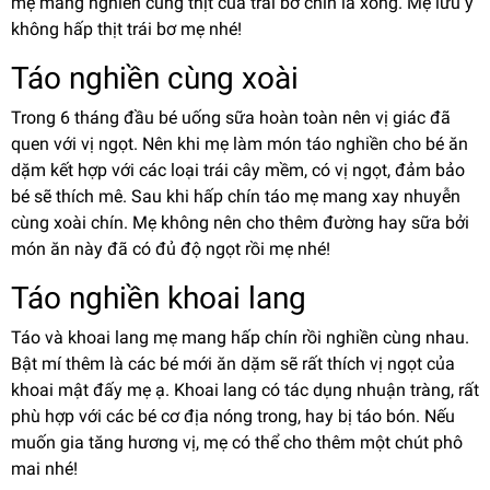
mẹ mang nghiền cùng thịt của trái bơ chín là xong. Mẹ lưu ý
không hấp thịt trái bơ mẹ nhé!
Táo nghiền cùng xoài
Trong 6 tháng đầu bé uống sữa hoàn toàn nên vị giác đã
quen với vị ngọt. Nên khi mẹ làm món táo nghiền cho bé ăn
dặm kết hợp với các loại trái cây mềm, có vị ngọt, đảm bảo
bé sẽ thích mê. Sau khi hấp chín táo mẹ mang xay nhuyễn
cùng xoài chín. Mẹ không nên cho thêm đường hay sữa bởi
món ăn này đã có đủ độ ngọt rồi mẹ nhé!
Táo nghiền khoai lang
Táo và khoai lang mẹ mang hấp chín rồi nghiền cùng nhau.
Bật mí thêm là các bé mới ăn dặm sẽ rất thích vị ngọt của
khoai mật đấy mẹ ạ. Khoai lang có tác dụng nhuận tràng, rất
phù hợp với các bé cơ địa nóng trong, hay bị táo bón. Nếu
muốn gia tăng hương vị, mẹ có thể cho thêm một chút phô
mai nhé!