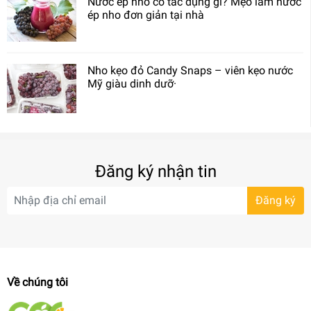
Nước ép nho có tác dụng gì? Mẹo làm nước
ép nho đơn giản tại nhà
Nho kẹo đỏ Candy Snaps – viên kẹo nước
Mỹ giàu dinh dưỡ·
Đăng ký nhận tin
Đăng ký
Về chúng tôi