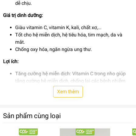
dễ chịu.
Giá trị dinh dưỡng:
Giàu vitamin C, vitamin K, kali, chất xơ,...
Tốt cho hệ miễn dịch, hệ tiêu hóa, tim mạch, da và
mắt.
Chống oxy hóa, ngăn ngừa ung thư.
Lợi ích:
Tăng cường hệ miễn dịch: Vitamin C trong nho giúp
tăng cường hệ miễn dịch, chống lại các bệnh nhiễm
trùng.
Xem thêm
Hỗ trợ tiêu hóa: Chất xơ trong nho giúp hỗ trợ tiêu hóa,
ngăn ngừa táo bón.
Tốt cho tim mạch: Kali trong nho giúp điều hòa huyết
Sản phẩm cùng loại
áp, giảm nguy cơ mắc bệnh tim mạch.
Giúp đẹp da: Vitamin C và A trong nho giúp chống lão
hóa, làm đẹp da.