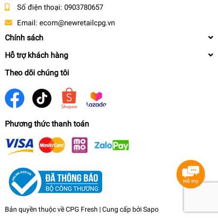
Táo có thể bảo quản trong tủ lạnh từ 1-2 tuần.
Số điện thoại:
0903780657
Chịu trách nhiệm bởi:
Công ty Cổ phần New Retail CPG - Số
Email:
ecom@newretailcpg.vn
313 Nguyễn Thị Thập, Phường Tân Phú, Quận 7, Thành phố
Chính sách
Hồ Chí Minh
Hỗ trợ khách hàng
Theo dõi chúng tôi
Phương thức thanh toán
Bản quyền thuộc về CPG Fresh | Cung cấp bởi
Sapo