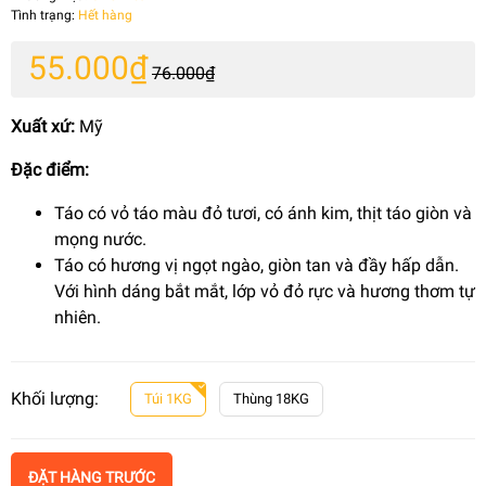
Tình trạng:
Hết hàng
55.000₫
76.000₫
Xuất xứ:
Mỹ
Đặc điểm:
Táo có vỏ táo màu đỏ tươi, có ánh kim, thịt táo giòn và
mọng nước.
Táo có hương vị ngọt ngào, giòn tan và đầy hấp dẫn.
Với hình dáng bắt mắt, lớp vỏ đỏ rực và hương thơm tự
nhiên.
Khối lượng:
Túi 1KG
Thùng 18KG
ĐẶT HÀNG TRƯỚC