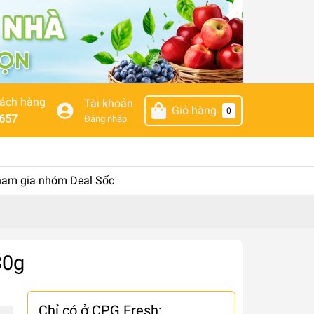
hách hàng
Tài khoản
Giỏ hàng
0
657
Đăng nhập
am gia nhóm Deal Sốc
30g
Chỉ có ở CPG Fresh: