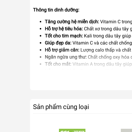
Thông tin dinh dưỡng:
Tăng cường hệ miễn dịch:
Vitamin C trong
Hỗ trợ hệ tiêu hóa:
Chất xơ trong dâu tây g
Tốt cho tim mạch:
Kali trong dâu tây giú
Giúp đẹp da:
Vitamin C và các chất chống
Hỗ trợ giảm cân:
Lượng calo thấp và chất 
Ngăn ngừa ung thư:
Chất chống oxy hóa dồ
Tốt cho mắt:
Vitamin A trong dâu tây giúp
Hỗ trợ sức khỏe răng miệng:
Chất xơ tron
Giúp xương chắc khỏe:
Kali trong dâu tâ
Hướng dẫn sử dụng:
Rửa nhẹ nhàng dâu tây và loại bỏ mũ lá k
Sản phẩm cùng loại
Bạn có thể thưởng thức dâu tươi trực ti
Có thể kết hợp dâu với các loại trái cây k
Dâu cũng có thể được thêm vào các món sa
Bạn cũng có thể làm mứt dâu, kem dâu để