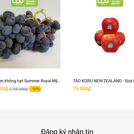
, giấm balsamic để làm món khai vị thanh tao và đầy tinh tế.
loại rượu, nước trái cây khác tạo nên thức uống độc đáo và sản
tây có thể tươi từ 2 - 4 ngày sau khi mua.
ủ lạnh và đặc biệt khuyên bạn nên giữ chúng trong hộp đựng ba
en không hạt Summer Royal Mỹ
TÁO KORU NEW ZEALAND - Size 
dâu còn xanh và dính chặt vào quả thì đây là dấu hiệu của quả
 20mm+) Thùng 8.6kg
000₫
75.000₫
 độ đàn hồi tốt và không bị dập nát thì đây là dấu hiệu của q
2.100.000₫
- 91%
Đăng ký nhận tin