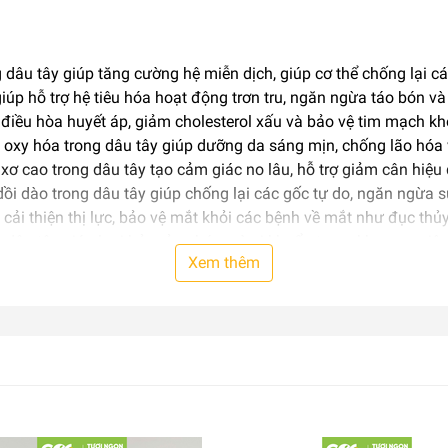
 dâu tây giúp tăng cường hệ miễn dịch, giúp cơ thể chống lại c
iúp hỗ trợ hệ tiêu hóa hoạt động trơn tru, ngăn ngừa táo bón và
p điều hòa huyết áp, giảm cholesterol xấu và bảo vệ tim mạch k
 oxy hóa trong dâu tây giúp dưỡng da sáng mịn, chống lão hóa
xơ cao trong dâu tây tạo cảm giác no lâu, hỗ trợ giảm cân hiệu
i dào trong dâu tây giúp chống lại các gốc tự do, ngăn ngừa s
 cải thiện thị lực, bảo vệ mắt khỏi các bệnh về mắt như đục thủy
g dâu tây giúp loại bỏ mảng bám và vi khuẩn trong khoang miệ
Xem thêm
y giúp tăng cường mật độ xương, ngăn ngừa loãng xương.
hi bạn rửa xong.
ếp hoặc chấm thêm sữa chua, mật ong để tăng thêm hương vị.
hác như chuối, kiwi, táo,... để tạo nên những ly sinh tố thơm ngo
lad gà nướng, salad cá hồi,... để tăng thêm hương vị và giá tr
 ăn kèm với bánh mì, yogurt hoặc sử dụng trong các món tráng