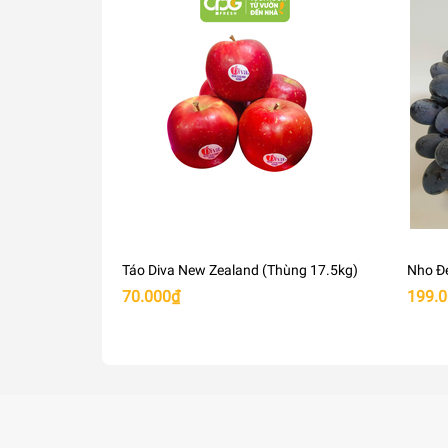
Dâu cũng có thể được kết hợp với phô mai
Vị ngọt thanh của dâu hòa quyện với các 
Cách bảo quản:
Khi được bảo quản đúng cách tại nhà, dâu 
Giữ lạnh dâu tây giúp bảo quản lâu hơn.
Chúng tôi giữ các loại quả mọng trong t
Không rửa trước khi cho vào tủ lạnh.
Cách lựa chọn dâu:
Táo Diva New Zealand (Thùng 17.5kg)
Nho Đ
Quan sát phần cuống của dâu: Nếu cuống 
(Size
70.000₫
199.
Nhẹ nhàng ấn vào quả dâu: Nếu quả dâu có