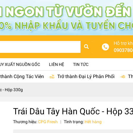
Hỗ trợ k
0903780
UY XUẤT NGUỒN GỐC
LIÊN HỆ
TIN TỨC
 thành Cộng Tác Viên
Trở thành Đại Lý Phân Phối
Th
c - Hộp 330g
Trái Dâu Tây Hàn Quốc - Hộp 3
Thương hiệu:
CPG Fresh
|
Tình trạng:
Hết hàng