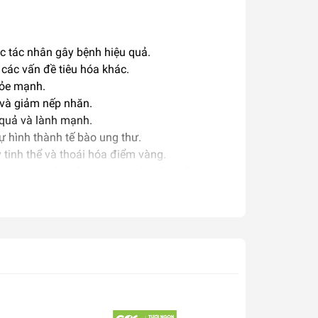
ác tác nhân gây bệnh hiệu quả.
 các vấn đề tiêu hóa khác.
hỏe mạnh.
 và giảm nếp nhăn.
 quả và lành mạnh.
ự hình thành tế bào ung thư.
 tinh thể và thoái hóa điểm vàng.
ng, ngăn ngừa sâu răng và các bệnh về nướu.
n, bổ dưỡng.
ị dinh dưỡng.
 miệng khác.